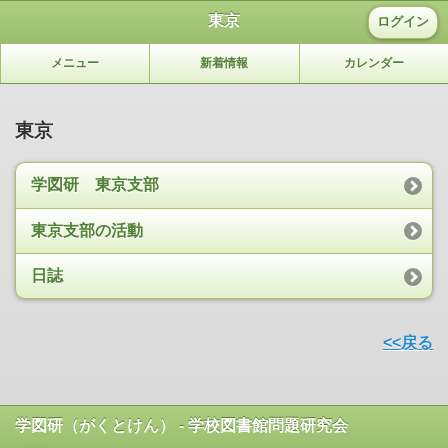
東京
ログイン
メニュー
新着情報
カレンダー
東京
学図研 東京支部
東京支部の活動
日誌
<<戻る
学図研（がくとけん） - 学校図書館問題研究会