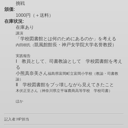
挑戦
頒価:
1000円（＋送料）
在庫状況:
在庫あり
講演
「学校図書館とは何のためにあるのか」を考える
凱風館館長・神戸女学院大学名誉教授）
内田樹氏（
実践報告
Ⅰ 教員として、司書教諭として 学校図書館を考え
る
小熊真奈美さん
福島県富岡町立富岡小学校（教諭・司書教
諭）
Ⅱ 学校図書館をブッ壊しながら見えてきたこと
木伏正至さん（
神奈川県立平塚農商高等学校 学校司書）
ほか
記入者:HP担当